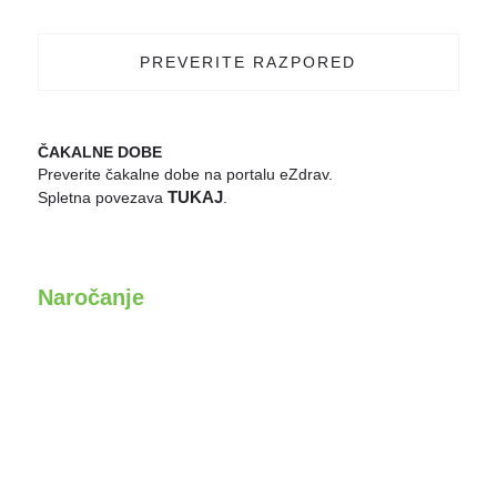
PREVERITE RAZPORED
ČAKALNE DOBE
Preverite čakalne dobe na portalu eZdrav.
TUKAJ
Spletna povezava
.
Naročanje
Po telefonu celoten ordinacijski čas:
038995486
Po e - pošti:
pedontologija@zd-velenje.si
Osebno v ordinacijskem času ambulante