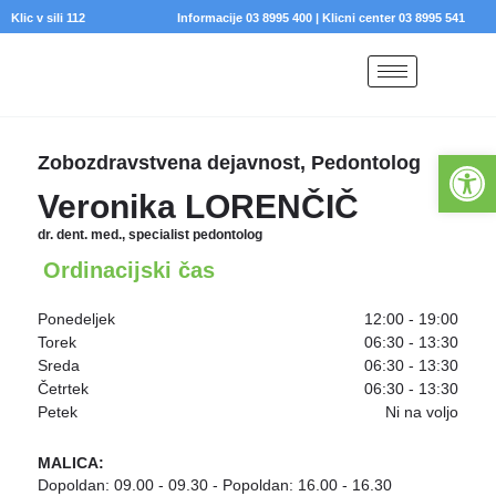
Klic v sili 112
Informacije 03 8995 400
|
Klicni center 03 8995 541
Open 
Zobozdravstvena dejavnost, Pedontolog
Veronika LORENČIČ
dr. dent. med., specialist pedontolog
Ponedeljek
12:00 - 19:00
Torek
06:30 - 13:30
Sreda
06:30 - 13:30
Četrtek
06:30 - 13:30
Petek
Ni na voljo
MALICA:
Dopoldan: 09.00 - 09.30 - Popoldan: 16.00 - 16.30