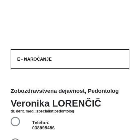
V AMBULANTI
Preko pošte na naslov:
ZD Velenje,
Zobozdravstvena dejavnost, Pedontolog -
Veronika LORENČIČ,
Vodnikova 1,
3320 Velenje.
E - NAROČANJE
Zobozdravstvena dejavnost, Pedontolog
Veronika LORENČIČ
dr. dent. med., specialist pedontolog
Telefon:
038995486