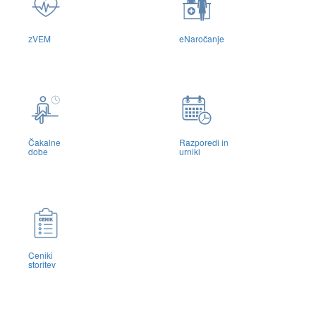
zVEM
eNaročanje
Čakalne
Razporedi in
dobe
urniki
Ceniki
storitev