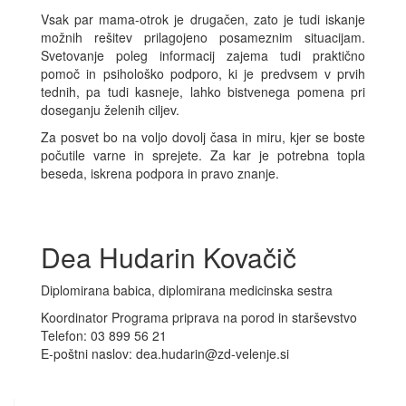
Vsak par mama-otrok je drugačen, zato je tudi iskanje
možnih rešitev prilagojeno posameznim situacijam.
Svetovanje poleg informacij zajema tudi praktično
pomoč in psihološko podporo, ki je predvsem v prvih
tednih, pa tudi kasneje, lahko bistvenega pomena pri
doseganju želenih ciljev.
Za posvet bo na voljo dovolj časa in miru, kjer se boste
počutile varne in sprejete. Za kar je potrebna topla
beseda, iskrena podpora in pravo znanje.
Dea Hudarin Kovačič
Diplomirana babica, diplomirana medicinska sestra
Koordinator Programa priprava na porod in starševstvo
Telefon: 03 899 56 21
E-poštni naslov: dea.hudarin@zd-velenje.si