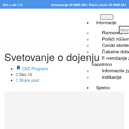
Klic v sili 112
Informacije 03 8995 400
|
Klicni center 03 8995 541
Informacije
Razporedi in 
Poišči zdrav
Ceniki storit
Čakalne dob
Svetovanje o dojenju
E-naročanje 
napotnico
CKZ Programi
Informacije z
Dec
10
Indikacije
Share post
Spletno
naročanje
Portal
IRIS
Storitve
in
dejavnosti