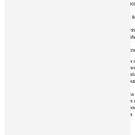
Nujna medic
pomoč
Predšolsko š
dispanzer
Splošne amb
Zobozdravst
dejavnost
Specialistič
Alergološka 
Antikoagulan
Dermatologij
Diabetološka
ambulanta
Ginekologija
Internistična
Otorinolaring
Pulmologija
Rentgen
Ultrazvok
Zobni RTG