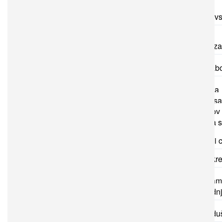
Druge zdrav
dejavnosti
Dispanzer za
dela
Enota za labo
medicino
Fizioterapija
Nenujni in sa
prevozi pacientov
Patronažna s
Zdravstveni c
Center za kre
zdravja
Razvojna am
centrom za zgodn
obravnavo
Center za d