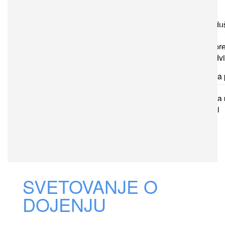
zdravje otrok in
mladostnikov
Center za d
zdravje odraslih
Center za pr
in zdravljenje odv
Zdravstvena 
Šoštanj
Zdravstvena 
Šmartno ob Paki
Zavod
Za
zaposlene
SVETOVANJE O
X
DOJENJU