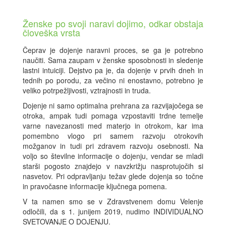
Ženske po svoji naravi dojimo, odkar obstaja
človeška vrsta
Čeprav je dojenje naravni proces, se ga je potrebno
naučiti. Sama zaupam v ženske sposobnosti in sledenje
lastni intuiciji. Dejstvo pa je, da dojenje v prvih dneh in
tednih po porodu, za večino ni enostavno, potrebno je
veliko potrpežljivosti, vztrajnosti in truda.
Dojenje ni samo optimalna prehrana za razvijajočega se
otroka, ampak tudi pomaga vzpostaviti trdne temelje
varne navezanosti med materjo in otrokom, kar ima
pomembno vlogo pri samem razvoju otrokovih
možganov in tudi pri zdravem razvoju osebnosti. Na
voljo so številne informacije o dojenju, vendar se mladi
starši pogosto znajdejo v navzkrižju nasprotujočih si
nasvetov. Pri odpravljanju težav glede dojenja so točne
in pravočasne informacije ključnega pomena.
V ta namen smo se v Zdravstvenem domu Velenje
odločili, da s 1. junijem 2019, nudimo INDIVIDUALNO
SVETOVANJE O DOJENJU.