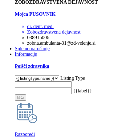
ZOBOZDRAVSTVENA DEJAVNOST
Mojca PUSOVNIK
dr. dent. med.
Zobozdravstvena dejavnost
038915006
zobna.ambulanta-31@zd-velenje.si
Spletno naročanje
Informacije
Poišči zdravnika
Listing Type
{{label}}
Išči
Razporedi