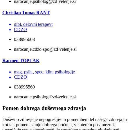
narocanje.psiholog@zd-velenje.si
Christian Tomas RANT
dipl. delovni terapevt
CDZO
038995608
narocanje.cdzo-spo@zd-velenje.si
Karmen TOPLAK
mag. psih., spec. klin. psihologije
CDZO
038995560
narocanje.psiholog@zd-velenje.si
Pomen dobrega duševnega zdravja
Duševno zdravje je nepogrešljiv in pomemben del našega zdravja in
kot tak pomeni stanje dobrega počutja, v katerem posameznik
uresničuje svoje sposobnosti, je sposoben normalno obvladovati