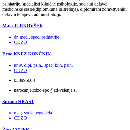
psihiatrije, specialisti klinične psihologije, socialni delavci,
medicinske sestre(diplomirana in srednja), diplomirani zdravstveniki,
delovni terapevt, administratorji.
Maja JURKOVŠEK
dr. med., spec. psihiatrije
CDZO
Erna KNEZ KONČNIK
univ. dipl. psih., spec. klin. psih.
CDZO
038995608
narocanje.cdzo-spo@zd-velenje.si
Suzana HRAST
mag. socialnega dela
CDZO
Živa GOTER