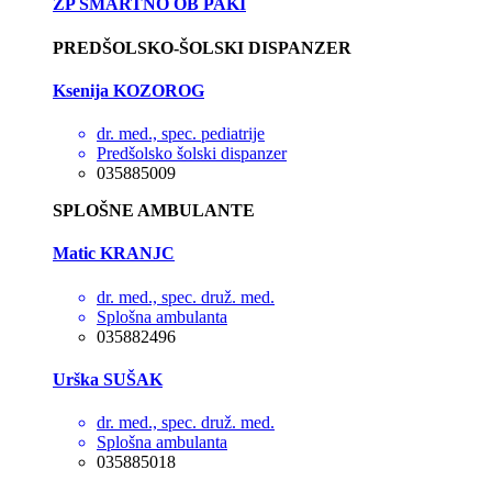
ZP ŠMARTNO OB PAKI
PREDŠOLSKO-ŠOLSKI DISPANZER
Ksenija KOZOROG
dr. med., spec. pediatrije
Predšolsko šolski dispanzer
035885009
SPLOŠNE AMBULANTE
Matic KRANJC
dr. med., spec. druž. med.
Splošna ambulanta
035882496
Urška SUŠAK
dr. med., spec. druž. med.
Splošna ambulanta
035885018