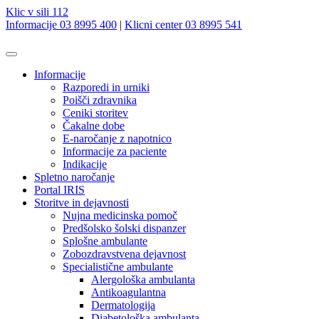
Klic v sili 112
Informacije 03 8995 400
|
Klicni center 03 8995 541
Informacije
Razporedi in urniki
Poišči zdravnika
Ceniki storitev
Čakalne dobe
E-naročanje z napotnico
Informacije za paciente
Indikacije
Spletno naročanje
Portal IRIS
Storitve in dejavnosti
Nujna medicinska pomoč
Predšolsko šolski dispanzer
Splošne ambulante
Zobozdravstvena dejavnost
Specialistične ambulante
Alergološka ambulanta
Antikoagulantna
Dermatologija
Diabetološka ambulanta