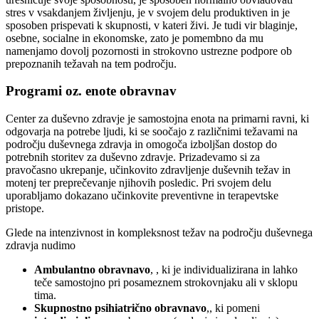
stres v vsakdanjem življenju, je v svojem delu produktiven in je
sposoben prispevati k skupnosti, v kateri živi. Je tudi vir blaginje,
osebne, socialne in ekonomske, zato je pomembno da mu
namenjamo dovolj pozornosti in strokovno ustrezne podpore ob
prepoznanih težavah na tem področju.
Programi oz. enote obravnav
Center za duševno zdravje je samostojna enota na primarni ravni, ki
odgovarja na potrebe ljudi, ki se soočajo z različnimi težavami na
področju duševnega zdravja in omogoča izboljšan dostop do
potrebnih storitev za duševno zdravje. Prizadevamo si za
pravočasno ukrepanje, učinkovito zdravljenje duševnih težav in
motenj ter preprečevanje njihovih posledic. Pri svojem delu
uporabljamo dokazano učinkovite preventivne in terapevtske
pristope.
Glede na intenzivnost in kompleksnost težav na področju duševnega
zdravja nudimo
Ambulantno obravnavo
, , ki je individualizirana in lahko
teče samostojno pri posameznem strokovnjaku ali v sklopu
tima.
Skupnostno psihiatrično obravnavo
,, ki pomeni