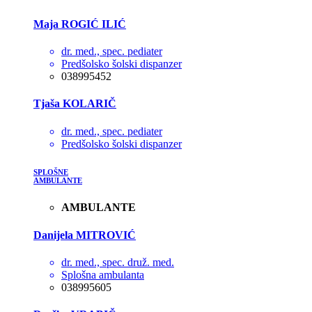
Maja ROGIĆ ILIĆ
dr. med., spec. pediater
Predšolsko šolski dispanzer
038995452
Tjaša KOLARIČ
dr. med., spec. pediater
Predšolsko šolski dispanzer
SPLOŠNE
AMBULANTE
AMBULANTE
Danijela MITROVIĆ
dr. med., spec. druž. med.
Splošna ambulanta
038995605