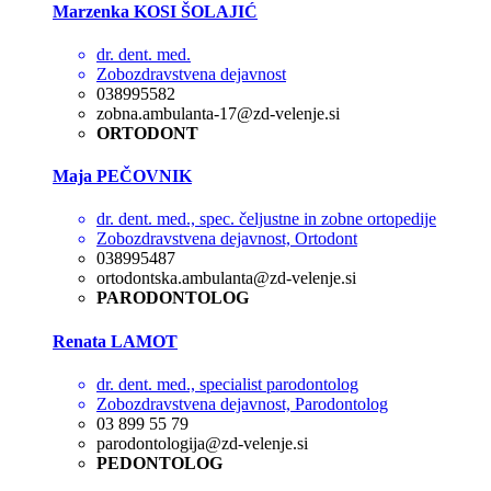
Marzenka KOSI ŠOLAJIĆ
dr. dent. med.
Zobozdravstvena dejavnost
038995582
zobna.ambulanta-17@zd-velenje.si
ORTODONT
Maja PEČOVNIK
dr. dent. med., spec. čeljustne in zobne ortopedije
Zobozdravstvena dejavnost, Ortodont
038995487
ortodontska.ambulanta@zd-velenje.si
PARODONTOLOG
Renata LAMOT
dr. dent. med., specialist parodontolog
Zobozdravstvena dejavnost, Parodontolog
03 899 55 79
parodontologija@zd-velenje.si
PEDONTOLOG