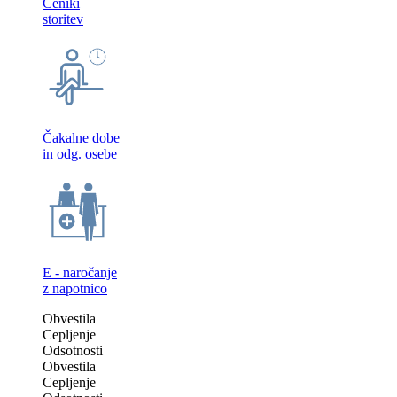
Ceniki
storitev
Čakalne dobe
in odg. osebe
E - naročanje
z napotnico
Obvestila
Cepljenje
Odsotnosti
Obvestila
Cepljenje