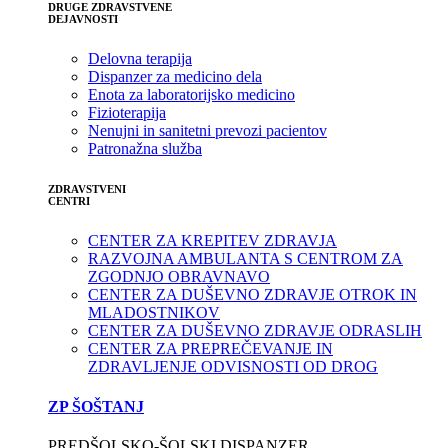
DRUGE ZDRAVSTVENE
DEJAVNOSTI
Delovna terapija
Dispanzer za medicino dela
Enota za laboratorijsko medicino
Fizioterapija
Nenujni in sanitetni prevozi pacientov
Patronažna služba
ZDRAVSTVENI
CENTRI
CENTER ZA KREPITEV ZDRAVJA
RAZVOJNA AMBULANTA S CENTROM ZA
ZGODNJO OBRAVNAVO
CENTER ZA DUŠEVNO ZDRAVJE OTROK IN
MLADOSTNIKOV
CENTER ZA DUŠEVNO ZDRAVJE ODRASLIH
CENTER ZA PREPREČEVANJE IN
ZDRAVLJENJE ODVISNOSTI OD DROG
ZP ŠOŠTANJ
PREDŠOLSKO-ŠOLSKI DISPANZER