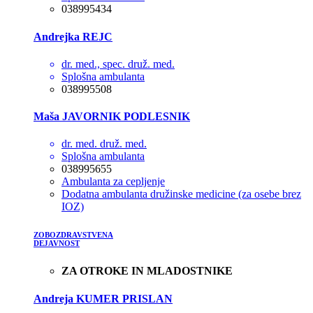
038995434
Andrejka REJC
dr. med., spec. druž. med.
Splošna ambulanta
038995508
Maša JAVORNIK PODLESNIK
dr. med. druž. med.
Splošna ambulanta
038995655
Ambulanta za cepljenje
Dodatna ambulanta družinske medicine (za osebe brez
IOZ)
ZOBOZDRAVSTVENA
DEJAVNOST
ZA OTROKE IN MLADOSTNIKE
Andreja KUMER PRISLAN