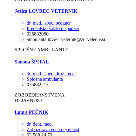
Jožica LOVREC VETERNIK
dr. med., spec. pediater
Predšolsko šolski dispanzer
035883050
ambulanta.lovrec-veternik@zd-velenje.si
SPLOŠNE AMBULANTE
Simona ŠPITAL
dr. med., spec. druž. med.
Splošna ambulanta
035882213
ZOBOZDRAVSTVENA
DEJAVNOST
Laura PEČNIK
dr. dent. med.
Zobozdravstvena dejavnost
03 588 24 79