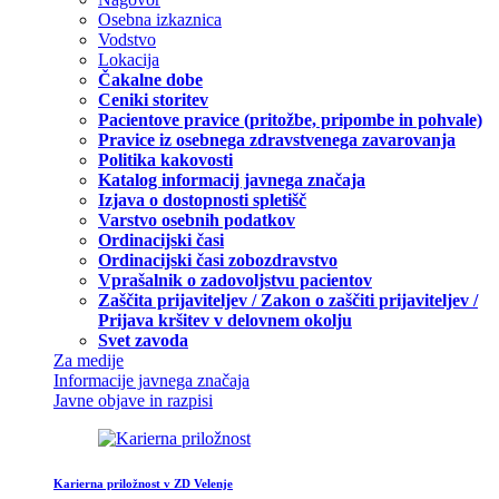
Osebna izkaznica
Vodstvo
Lokacija
Čakalne dobe
Ceniki storitev
Pacientove pravice (pritožbe, pripombe in pohvale)
Pravice iz osebnega zdravstvenega zavarovanja
Politika kakovosti
Katalog informacij javnega značaja
Izjava o dostopnosti spletišč
Varstvo osebnih podatkov
Ordinacijski časi
Ordinacijski časi zobozdravstvo
Vprašalnik o zadovoljstvu pacientov
Zaščita prijaviteljev / Zakon o zaščiti prijaviteljev /
Prijava kršitev v delovnem okolju
Svet zavoda
Za medije
Informacije javnega značaja
Javne objave in razpisi
Karierna priložnost v ZD Velenje