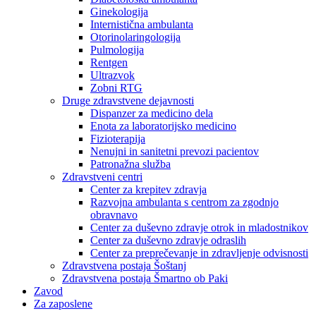
Ginekologija
Internistična ambulanta
Otorinolaringologija
Pulmologija
Rentgen
Ultrazvok
Zobni RTG
Druge zdravstvene dejavnosti
Dispanzer za medicino dela
Enota za laboratorijsko medicino
Fizioterapija
Nenujni in sanitetni prevozi pacientov
Patronažna služba
Zdravstveni centri
Center za krepitev zdravja
Razvojna ambulanta s centrom za zgodnjo
obravnavo
Center za duševno zdravje otrok in mladostnikov
Center za duševno zdravje odraslih
Center za preprečevanje in zdravljenje odvisnosti
Zdravstvena postaja Šoštanj
Zdravstvena postaja Šmartno ob Paki
Zavod
Za zaposlene