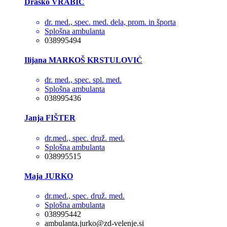
Draško VRABIČ
dr. med., spec. med. dela, prom. in športa
Splošna ambulanta
038995494
Ilijana MARKOŠ KRSTULOVIĆ
dr. med., spec. spl. med.
Splošna ambulanta
038995436
Janja FIŠTER
dr.med., spec. druž. med.
Splošna ambulanta
038995515
Maja JURKO
dr.med., spec. druž. med.
Splošna ambulanta
038995442
ambulanta.jurko@zd-velenje.si