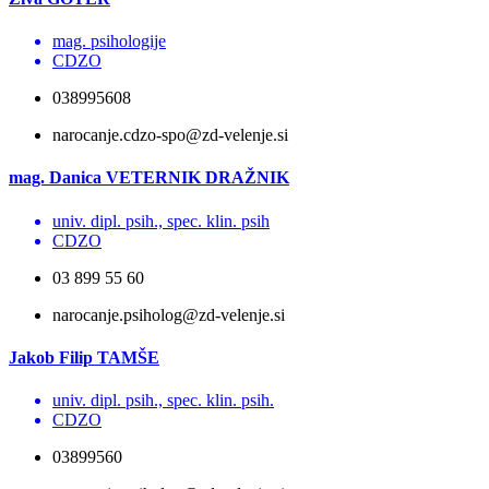
mag. psihologije
CDZO
038995608
narocanje.cdzo-spo@zd-velenje.si
mag. Danica VETERNIK DRAŽNIK
univ. dipl. psih., spec. klin. psih
CDZO
03 899 55 60
narocanje.psiholog@zd-velenje.si
Jakob Filip TAMŠE
univ. dipl. psih., spec. klin. psih.
CDZO
03899560