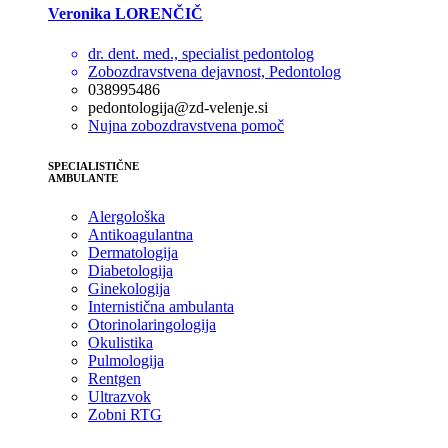
Veronika LORENČIČ
dr. dent. med., specialist pedontolog
Zobozdravstvena dejavnost, Pedontolog
038995486
pedontologija@zd-velenje.si
Nujna zobozdravstvena pomoč
SPECIALISTIČNE
AMBULANTE
Alergološka
Antikoagulantna
Dermatologija
Diabetologija
Ginekologija
Internistična ambulanta
Otorinolaringologija
Okulistika
Pulmologija
Rentgen
Ultrazvok
Zobni RTG