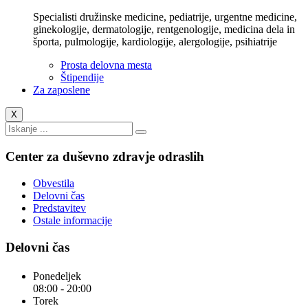
Specialisti družinske medicine, pediatrije, urgentne medicine,
ginekologije, dermatologije, rentgenologije, medicina dela in
športa, pulmologije, kardiologije, alergologije, psihiatrije
Prosta delovna mesta
Štipendije
Za zaposlene
X
Center za duševno zdravje odraslih
Obvestila
Delovni čas
Predstavitev
Ostale informacije
Delovni čas
Ponedeljek
08:00 - 20:00
Torek