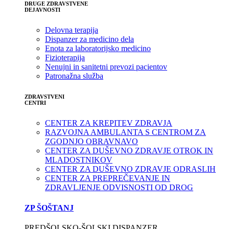
DRUGE ZDRAVSTVENE
DEJAVNOSTI
Delovna terapija
Dispanzer za medicino dela
Enota za laboratorijsko medicino
Fizioterapija
Nenujni in sanitetni prevozi pacientov
Patronažna služba
ZDRAVSTVENI
CENTRI
CENTER ZA KREPITEV ZDRAVJA
RAZVOJNA AMBULANTA S CENTROM ZA
ZGODNJO OBRAVNAVO
CENTER ZA DUŠEVNO ZDRAVJE OTROK IN
MLADOSTNIKOV
CENTER ZA DUŠEVNO ZDRAVJE ODRASLIH
CENTER ZA PREPREČEVANJE IN
ZDRAVLJENJE ODVISNOSTI OD DROG
ZP ŠOŠTANJ
PREDŠOLSKO-ŠOLSKI DISPANZER