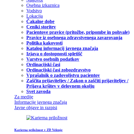
Osebna izkaznica
Vodstvo
Lokacija
Čakalne dobe
Ceniki storitev
Pacientove pravice (pritožbe, pripombe in pohvale)
Pravice iz osebnega zdravstvenega zavarovanja
Politika kakovosti
Katalog informacij javnega značaja
Izjava o dostopnosti spletišč
Varstvo osebnih podatkov
Ordinacijski časi
Ordinacijski časi zobozdravstvo
Vprašalnik o zadovoljstvu pacientov
Zaščita prijaviteljev / Zakon o zaščiti prijaviteljev /
Prijava kršitev v delovnem okolju
Svet zavoda
Za medije
Informacije javnega značaja
Javne objave in razpisi
Karierna priložnost v ZD Velenje