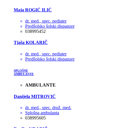
Maja ROGIĆ ILIĆ
dr. med., spec. pediater
Predšolsko šolski dispanzer
038995452
Tjaša KOLARIČ
dr. med., spec. pediater
Predšolsko šolski dispanzer
SPLOŠNE
AMBULANTE
AMBULANTE
Danijela MITROVIĆ
dr. med., spec. druž. med.
Splošna ambulanta
038995605