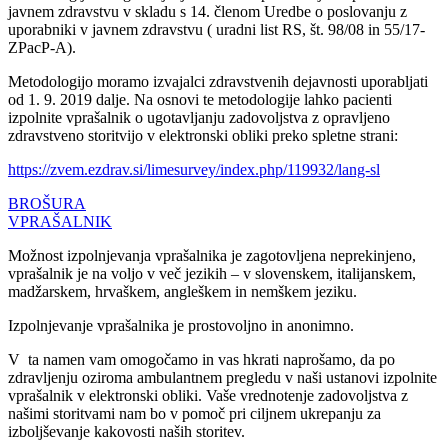
javnem zdravstvu v skladu s 14. členom Uredbe o poslovanju z
uporabniki v javnem zdravstvu ( uradni list RS, št. 98/08 in 55/17-
ZPacP-A).
Metodologijo moramo izvajalci zdravstvenih dejavnosti uporabljati
od 1. 9. 2019 dalje. Na osnovi te metodologije lahko pacienti
izpolnite vprašalnik o ugotavljanju zadovoljstva z opravljeno
zdravstveno storitvijo v elektronski obliki preko spletne strani:
https://zvem.ezdrav.si/limesurvey/index.php/119932/lang-sl
BROŠURA
VPRAŠALNIK
Možnost izpolnjevanja vprašalnika je zagotovljena neprekinjeno,
vprašalnik je na voljo v več jezikih – v slovenskem, italijanskem,
madžarskem, hrvaškem, angleškem in nemškem jeziku.
Izpolnjevanje vprašalnika je prostovoljno in anonimno.
V ta namen vam omogočamo in vas hkrati naprošamo, da po
zdravljenju oziroma ambulantnem pregledu v naši ustanovi izpolnite
vprašalnik v elektronski obliki. Vaše vrednotenje zadovoljstva z
našimi storitvami nam bo v pomoč pri ciljnem ukrepanju za
izboljševanje kakovosti naših storitev.