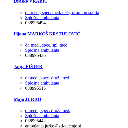
Draško VRABIČ
dr. med., spec. med. dela, prom. in športa
Splošna ambulanta
038995494
Ilijana MARKOŠ KRSTULOVIĆ
dr. med., spec. spl. med.
Splošna ambulanta
038995436
Janja FIŠTER
dr.med., spec. druž. med.
Splošna ambulanta
038995515
Maja JURKO
dr.med., spec. druž. med.
Splošna ambulanta
038995442
ambulanta.jurko@zd-velenje.si