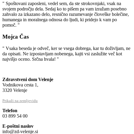
" Spoštovani zaposleni, vedel sem, da ste strokovnjaki, vsak na
svojem področju dela. Sedaj ko to pišem pa vam izražam posebno
zahvalo za izkazano delo, resnično razumevanje človeške bolečine,
humanega in moralnega odnosa do ljudi, ki pridejo k vam po
pomoč. "
Mojca Čas
" Vsaka beseda je odveč, ker se vsega dobrega, kar tu doživljam, ne
da opisati. Ne izpostavljam nobenega, kajti vsi zaslužite več kot
najvišjo oceno. Srčna hvala! "
Zdravstveni dom Velenje
Vodnikova cesta 1,
3320 Velenje
Prikaži na zemljevidu
Telefon
03 899 54 00
E-poštni naslov
info@zd-velenje.si