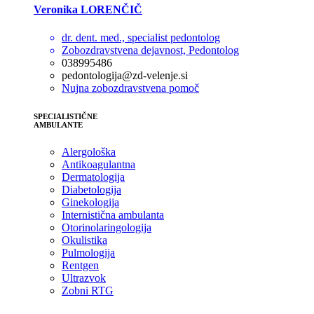
Veronika LORENČIČ
dr. dent. med., specialist pedontolog
Zobozdravstvena dejavnost, Pedontolog
038995486
pedontologija@zd-velenje.si
Nujna zobozdravstvena pomoč
SPECIALISTIČNE
AMBULANTE
Alergološka
Antikoagulantna
Dermatologija
Diabetologija
Ginekologija
Internistična ambulanta
Otorinolaringologija
Okulistika
Pulmologija
Rentgen
Ultrazvok
Zobni RTG