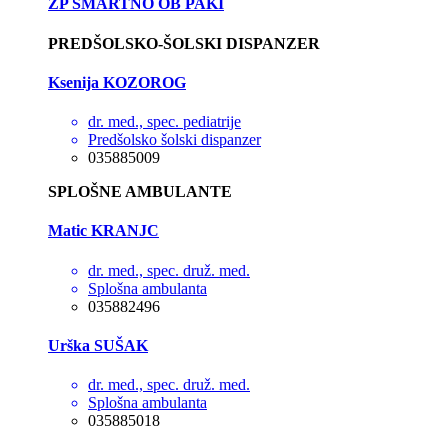
ZP ŠMARTNO OB PAKI
PREDŠOLSKO-ŠOLSKI DISPANZER
Ksenija KOZOROG
dr. med., spec. pediatrije
Predšolsko šolski dispanzer
035885009
SPLOŠNE AMBULANTE
Matic KRANJC
dr. med., spec. druž. med.
Splošna ambulanta
035882496
Urška SUŠAK
dr. med., spec. druž. med.
Splošna ambulanta
035885018