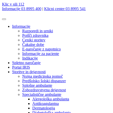
Klic v sili 112
Informacije 03 8995 400
|
Klicni center 03 8995 541
Informacije
Razporedi in urniki
Poišči zdravnika
Ceniki storitev
Čakalne dobe
E-naročanje z napotnico
Informacije za paciente
Indikacije
Spletno naročanje
Portal IRIS
Storitve in dejavnosti
Nujna medicinska pomoč
Predšolsko šolski dispanzer
Splošne ambulante
Zobozdravstvena dejavnost
Specialistične ambulante
Alergološka ambulanta
Antikoagulantna
Dermatologija
Diabetološka ambulanta