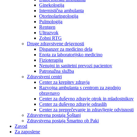
Ginekologija
Internistična ambulanta
Otorinolaringologija
Pulmologija
Rentgen
Ultrazvok
Zobni RTG
Druge zdravstvene dejavnosti
Dispanzer za medicino dela
Enota za laboratorijsko medicino
Fizioterapija
Nenujni in sanitetni prevozi pacientov
Patronažna služba
Zdravstveni centri
Center za krepitev zdravja
Razvojna ambulanta s centrom za zgodnjo
obravnavo
Center za duševno zdravje otrok in mladostnikov
Center za duševno zdravje odraslih
Center za preprečevanje in zdravljenje odvisnosti
Zdravstvena postaja Šoštanj
Zdravstvena postaja Šmartno ob Paki
Zavod
Za zaposlene