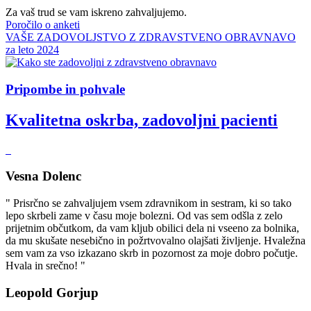
Za vaš trud se vam iskreno zahvaljujemo.
Poročilo o anketi
VAŠE ZADOVOLJSTVO Z ZDRAVSTVENO OBRAVNAVO
za leto 2024
Pripombe in pohvale
Kvalitetna oskrba, zadovoljni pacienti
Vesna Dolenc
" Prisrčno se zahvaljujem vsem zdravnikom in sestram, ki so tako
lepo skrbeli zame v času moje bolezni. Od vas sem odšla z zelo
prijetnim občutkom, da vam kljub obilici dela ni vseeno za bolnika,
da mu skušate nesebično in požrtvovalno olajšati življenje. Hvaležna
sem vam za vso izkazano skrb in pozornost za moje dobro počutje.
Hvala in srečno! "
Leopold Gorjup