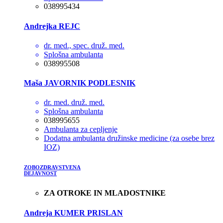
038995434
Andrejka REJC
dr. med., spec. druž. med.
Splošna ambulanta
038995508
Maša JAVORNIK PODLESNIK
dr. med. druž. med.
Splošna ambulanta
038995655
Ambulanta za cepljenje
Dodatna ambulanta družinske medicine (za osebe brez
IOZ)
ZOBOZDRAVSTVENA
DEJAVNOST
ZA OTROKE IN MLADOSTNIKE
Andreja KUMER PRISLAN