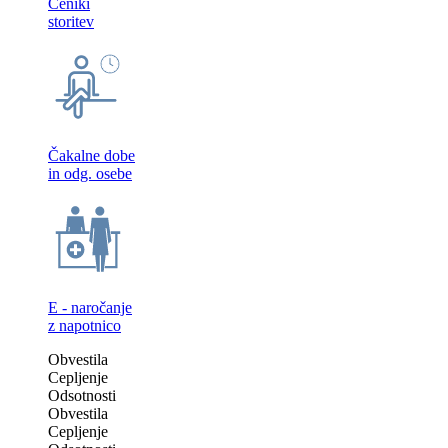
Ceniki
storitev
Čakalne dobe
in odg. osebe
E - naročanje
z napotnico
Obvestila
Cepljenje
Odsotnosti
Obvestila
Cepljenje