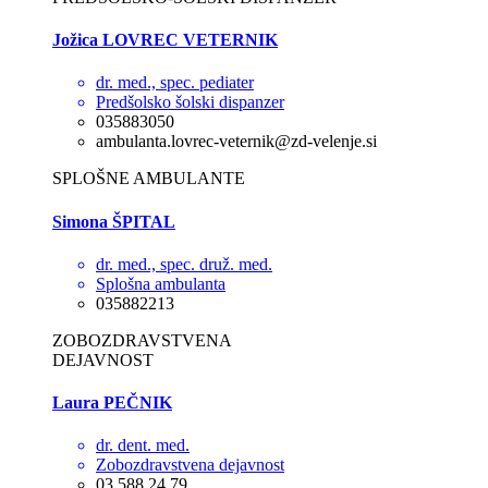
Jožica LOVREC VETERNIK
dr. med., spec. pediater
Predšolsko šolski dispanzer
035883050
ambulanta.lovrec-veternik@zd-velenje.si
SPLOŠNE AMBULANTE
Simona ŠPITAL
dr. med., spec. druž. med.
Splošna ambulanta
035882213
ZOBOZDRAVSTVENA
DEJAVNOST
Laura PEČNIK
dr. dent. med.
Zobozdravstvena dejavnost
03 588 24 79