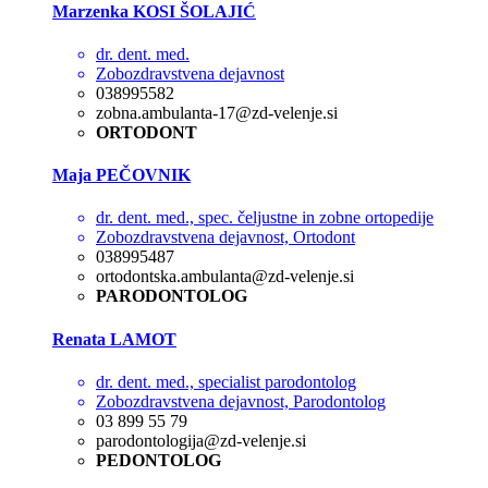
Marzenka KOSI ŠOLAJIĆ
dr. dent. med.
Zobozdravstvena dejavnost
038995582
zobna.ambulanta-17@zd-velenje.si
ORTODONT
Maja PEČOVNIK
dr. dent. med., spec. čeljustne in zobne ortopedije
Zobozdravstvena dejavnost, Ortodont
038995487
ortodontska.ambulanta@zd-velenje.si
PARODONTOLOG
Renata LAMOT
dr. dent. med., specialist parodontolog
Zobozdravstvena dejavnost, Parodontolog
03 899 55 79
parodontologija@zd-velenje.si
PEDONTOLOG