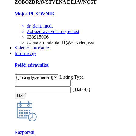
ZOBOZDRAVSTVENA DEJAVNOST
Mojca PUSOVNIK
dr. dent. med.
Zobozdravstvena dejavnost
038915006
zobna.ambulanta-31@zd-velenje.si
Spletno naročanje
Informacije
Poišči zdravnika
Listing Type
{{label}}
Išči
Razporedi