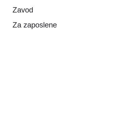
Zavod
Za zaposlene
zVEM
eNaročanje
Čakalne
Razporedi in