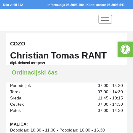
Klic v sili 112
Informacije 03 8995 400
|
Klicni center 03 8995 541
Open 
CDZO
Christian Tomas RANT
dipl. delovni terapevt
Ponedeljek
07:00 - 14:30
Torek
07:00 - 14:30
Sreda
11:45 - 19:15
Četrtek
07:00 - 14:30
Petek
07:00 - 14:30
MALICA:
Dopoldan: 10.30 - 11.00 - Popoldan: 16.00 - 16.30