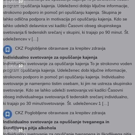
DEC
10
program opuščanja kajenja. Udeleženci dobijo ključne informacije,
strokovno podporo in pomoč pri opuščanju kajenja. Skupina je
lahko odlična podpora in motivacija pri opuščanju kajenja. Kdo se
lahko udeleži delavnice:vsi kadilci Časovni obseg skupinskega
svetovanja:6 tedenskih srečanj v skupini, ki trajajo po 90 minut. Št.
udeležencev v […]
CKZ Poglobljene obravnave za krepitev zdravja
Individualno svetovanje za opuščanje kajenja
Individualno svetovanje za opuščanje kajenja To je strokovno voden
DEC
10
program opuščanja kajenja. Udeleženec dobi ključne informacije,
strokovno podporo in pomoč pri opuščanju kajenja. Individualno
svetovanje je namenjeno tistim osebam, ki jim ne ustreza skupinsko
svetovanje. Kdo se lahko udeleži svetovanja:vsi kadilci Časovni
obseg individualnega svetovanja:6 tedenskih srečanj individualno,
ki trajajo po 30 minut/svetovanje. Št. udeležencev:1 […]
CKZ Poglobljene obravnave za krepitev zdravja
Individualno svetovanje za opuščanje tveganega in
škodljivega pitja alkohola
DEC
10
Individualno svetovanje za opuščanje tveganega in škodljivega pitja