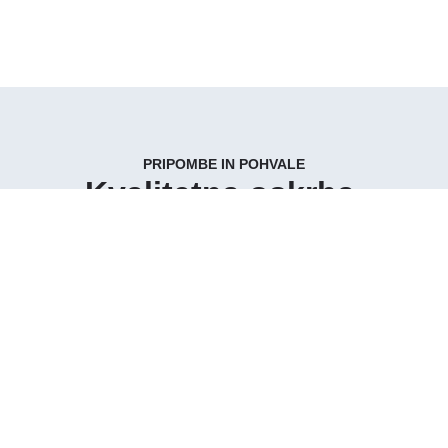
PRIPOMBE IN POHVALE
Kvalitetna oskrba,
zadovoljni pacienti