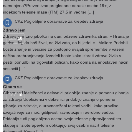
namenjena?Preventivno pregledane odrasle osebe 19+, z
indeksom telesne mase (ITM) 27,5 in več ter […]
CKZ Poglobljene obravnave za krepitev zdravja
Zdravo jem
Zdravo jem Eno jabolko na dan, odžene zdravnika stran. » Hrana je
DEC
10
gorivo. Jej, da boš živel, ne živi zato, da bi jedel «– Moliere Pridobili
boste znanje in veščine za postopno uvajati spremembe v vašem
načinu prehranjevanja.Izvedeli boste kako izbrati zdrava živila v
pestri ponudbi na trgovskih policah, kako doma na enostaven način
sestaviti […]
CKZ Poglobljene obravnave za krepitev zdravja
Gibam se
Gibam se Udeleženci v delavnici pridobijo znanje o pomenu gibanja
DEC
10
za zdravje Udeleženci v delavnici pridobijo znanje o pomenu
gibanja za zdravje, o uravnoteženi telesni vadbi, kako pravilno
izvajati vaje za moč, gibljivost, ravnotežje in aerobno vadbo.
Pridobijo tudi poglobljeno oceno svoje telesne pripravljenosti ter
skupaj s fizioterapevtom oblikujejo svoj osebni načrt telesne
dejavnosti. Komu […]