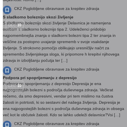
CKZ Poglobljene obravnave za krepitev zdravja
S sladkorno boleznijo skozi življenje
S sladkorno boleznijo skozi življenje Delavnica je namenjena
DEC
10
osebam s sladkorno boleznijo tipa 2. Udeleženci pridobijo
najpomembnejša znanja o sladkorni bolezni tipa 2 ter znanja in
veščine za postopno uvajanje sprememb v svoje vsakdanje
življenje. S strokovno pomočjo oblikujejo uresničljiv načrt za
spremembo življenjskega sloga, ki pripomore h krepitvi njihovega
zdravja in izboljšanju počutja ter […]
CKZ Poglobljene obravnave za krepitev zdravja
Podpora pri spoprijemanju z depresijo
Podpora pri spoprijemanju z depresijo Depresija je ena
DEC
10
najpogostejših bolezni s področja duševnega zdravja. Večkrat
rečemo, da smo depresivni, vendar pri tem mislimo na čustva
žalosti in potrtosti, ki so sestavni del našega življenja. Depresija je
ena najpogostejših bolezni s področja duševnega zdravja in obsega
več kot le občutek žalosti. Kdo se lahko udeleži delavnice?Vsi […]
CKZ Poglobljene obravnave za krepitev zdravja