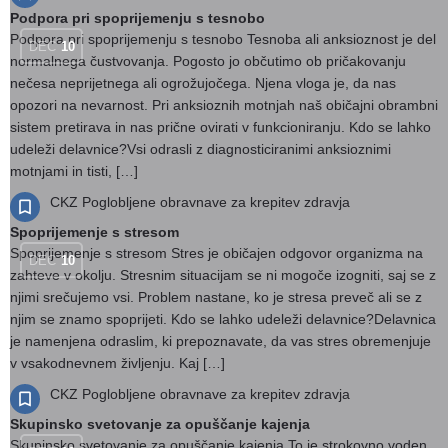
Podpora pri spoprijemenju s tesnobo
Podpora pri spoprijemenju s tesnobo Tesnoba ali anksioznost je del
DEC
10
normalnega čustvovanja. Pogosto jo občutimo ob pričakovanju
nečesa neprijetnega ali ogrožujočega. Njena vloga je, da nas
opozori na nevarnost. Pri anksioznih motnjah naš običajni obrambni
sistem pretirava in nas prične ovirati v funkcioniranju. Kdo se lahko
udeleži delavnice?Vsi odrasli z diagnosticiranimi anksioznimi
motnjami in tisti, […]
CKZ Poglobljene obravnave za krepitev zdravja
Spoprijemenje s stresom
Spoprijemenje s stresom Stres je običajen odgovor organizma na
DEC
10
zahteve v okolju. Stresnim situacijam se ni mogoče izogniti, saj se z
njimi srečujemo vsi. Problem nastane, ko je stresa preveč ali se z
njim se znamo spoprijeti. Kdo se lahko udeleži delavnice?Delavnica
je namenjena odraslim, ki prepoznavate, da vas stres obremenjuje
v vsakodnevnem življenju. Kaj […]
CKZ Poglobljene obravnave za krepitev zdravja
Skupinsko svetovanje za opuščanje kajenja
Skupinsko svetovanje za opuščanje kajenja To je strokovno voden