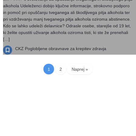
alkohola Udeleženci dobijo ključne informacije, strokovno podporo
in pomoč pri opuščanju tveganega ali škodljivega pitja alkohola ter
pri vzdrževanju manj tveganega pitja alkohola oziroma abstinence.
Kdo se lahko udeleži delavnice? Odrasle osebe, starejše od 19 let,
ki želite opustiti uživanje alkohola oziroma tisti, ki ste že prenehali
[…]
CKZ Poglobljene obravnave za krepitev zdravja
1
2
Naprej »