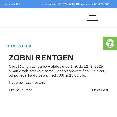
Klic v sili 112
Informacije 03 8995 400
|
Klicni center 03 8995 541
Open 
ZOBNI RENTGEN
Obveščamo vas, da bo v obdobju od 1. 9. do 12. 9. 2025
slikanje zob potekalo samo v dopoldanskem času, in sicer:
od ponedeljka do petka med 7.00 in 13.00 uro.
Hvala za razumevanje.
Previous Post
Next Post