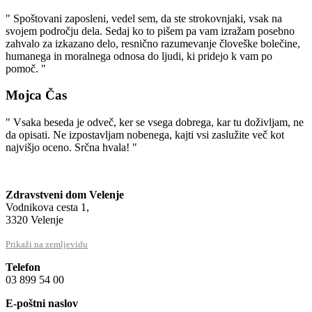
" Spoštovani zaposleni, vedel sem, da ste strokovnjaki, vsak na
svojem področju dela. Sedaj ko to pišem pa vam izražam posebno
zahvalo za izkazano delo, resnično razumevanje človeške bolečine,
humanega in moralnega odnosa do ljudi, ki pridejo k vam po
pomoč. "
Mojca Čas
" Vsaka beseda je odveč, ker se vsega dobrega, kar tu doživljam, ne
da opisati. Ne izpostavljam nobenega, kajti vsi zaslužite več kot
najvišjo oceno. Srčna hvala! "
Zdravstveni dom Velenje
Vodnikova cesta 1,
3320 Velenje
Prikaži na zemljevidu
Telefon
03 899 54 00
E-poštni naslov