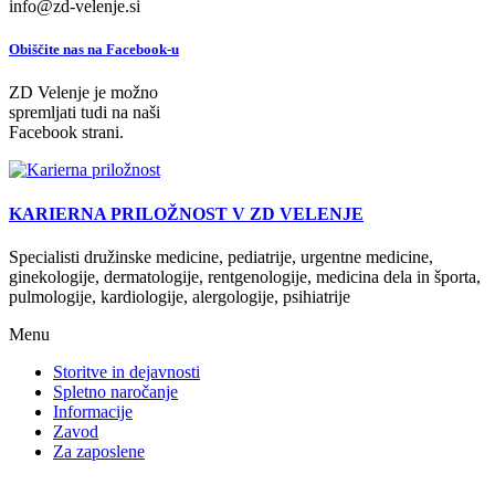
info@zd-velenje.si
Obiščite nas na Facebook-u
ZD Velenje je možno
spremljati tudi na naši
Facebook strani.
KARIERNA PRILOŽNOST V ZD VELENJE
Specialisti družinske medicine, pediatrije, urgentne medicine,
ginekologije, dermatologije, rentgenologije, medicina dela in športa,
pulmologije, kardiologije, alergologije, psihiatrije
Menu
Storitve in dejavnosti
Spletno naročanje
Informacije
Zavod
Za zaposlene