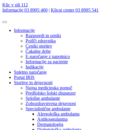
Klic v sili 112
Informacije 03 8995 400
|
Klicni center 03 8995 541
Informacije
Razporedi in urniki
Poišči zdravnika
Ceniki storitev
Čakalne dobe
E-naročanje z napotnico
Informacije za paciente
Indikacije
Spletno naročanje
Portal IRIS
Storitve in dejavnosti
Nujna medicinska pomoč
Predšolsko šolski dispanzer
Splošne ambulante
Zobozdravstvena dejavnost
Specialistične ambulante
Alergološka ambulanta
Antikoagulantna
Dermatologija
Diabetološka ambulanta