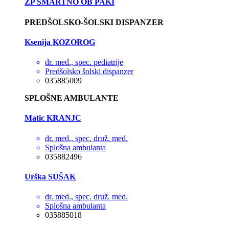
ZP ŠMARTNO OB PAKI
PREDŠOLSKO-ŠOLSKI DISPANZER
Ksenija KOZOROG
dr. med., spec. pediatrije
Predšolsko šolski dispanzer
035885009
SPLOŠNE AMBULANTE
Matic KRANJC
dr. med., spec. druž. med.
Splošna ambulanta
035882496
Urška SUŠAK
dr. med., spec. druž. med.
Splošna ambulanta
035885018