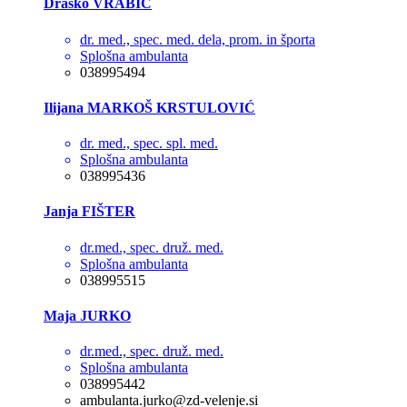
Draško VRABIČ
dr. med., spec. med. dela, prom. in športa
Splošna ambulanta
038995494
Ilijana MARKOŠ KRSTULOVIĆ
dr. med., spec. spl. med.
Splošna ambulanta
038995436
Janja FIŠTER
dr.med., spec. druž. med.
Splošna ambulanta
038995515
Maja JURKO
dr.med., spec. druž. med.
Splošna ambulanta
038995442
ambulanta.jurko@zd-velenje.si