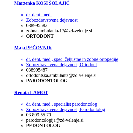
Marzenka KOSI ŠOLAJIĆ
dr. dent. med.
Zobozdravstvena dejavnost
038995582
zobna.ambulanta-17@zd-velenje.si
ORTODONT
Maja PEČOVNIK
dr. dent. med., spec. čeljustne in zobne ortopedije
Zobozdravstvena dejavnost, Ortodont
038995487
ortodontska.ambulanta@zd-velenje.si
PARODONTOLOG
Renata LAMOT
dr. dent. med., specialist parodontolog
Zobozdravstvena dejavnost, Parodontolog
03 899 55 79
parodontologija@zd-velenje.si
PEDONTOLOG