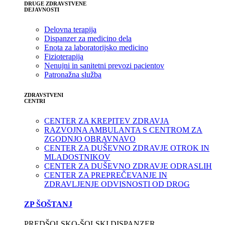
DRUGE ZDRAVSTVENE
DEJAVNOSTI
Delovna terapija
Dispanzer za medicino dela
Enota za laboratorijsko medicino
Fizioterapija
Nenujni in sanitetni prevozi pacientov
Patronažna služba
ZDRAVSTVENI
CENTRI
CENTER ZA KREPITEV ZDRAVJA
RAZVOJNA AMBULANTA S CENTROM ZA
ZGODNJO OBRAVNAVO
CENTER ZA DUŠEVNO ZDRAVJE OTROK IN
MLADOSTNIKOV
CENTER ZA DUŠEVNO ZDRAVJE ODRASLIH
CENTER ZA PREPREČEVANJE IN
ZDRAVLJENJE ODVISNOSTI OD DROG
ZP ŠOŠTANJ
PREDŠOLSKO-ŠOLSKI DISPANZER