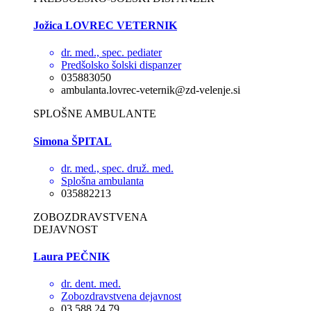
Jožica LOVREC VETERNIK
dr. med., spec. pediater
Predšolsko šolski dispanzer
035883050
ambulanta.lovrec-veternik@zd-velenje.si
SPLOŠNE AMBULANTE
Simona ŠPITAL
dr. med., spec. druž. med.
Splošna ambulanta
035882213
ZOBOZDRAVSTVENA
DEJAVNOST
Laura PEČNIK
dr. dent. med.
Zobozdravstvena dejavnost
03 588 24 79