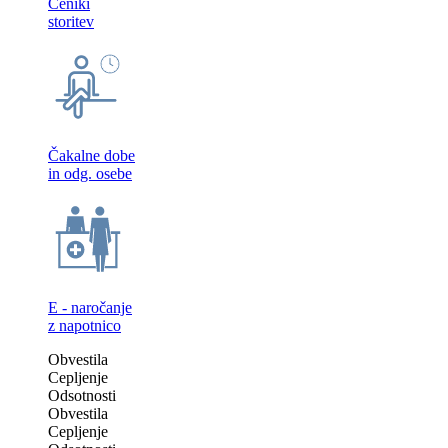
Ceniki
storitev
Čakalne dobe
in odg. osebe
E - naročanje
z napotnico
Obvestila
Cepljenje
Odsotnosti
Obvestila
Cepljenje