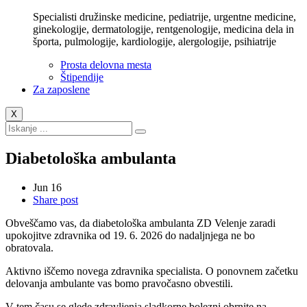
Specialisti družinske medicine, pediatrije, urgentne medicine,
ginekologije, dermatologije, rentgenologije, medicina dela in
športa, pulmologije, kardiologije, alergologije, psihiatrije
Prosta delovna mesta
Štipendije
Za zaposlene
X
Diabetološka ambulanta
Jun
16
Share post
Obveščamo vas, da diabetološka ambulanta ZD Velenje zaradi
upokojitve zdravnika od 19. 6. 2026 do nadaljnjega ne bo
obratovala.
Aktivno iščemo novega zdravnika specialista. O ponovnem začetku
delovanja ambulante vas bomo pravočasno obvestili.
V tem času se glede zdravljenja sladkorne bolezni obrnite na