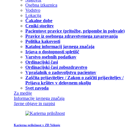
Osebna izkaznica
Vodstvo
Lokacija
Čakalne dobe
Ceniki storitev
Pacientove pravice (pritožbe, pripombe in pohvale)
Pravice iz osebnega zdravstvenega zavarovanja
Politika kakovosti
Katalog informacij javnega značaja
Izjava o dostopnosti spletišč
Varstvo osebnih podatkov
Ordinacijski časi
Ordinacijski časi zobozdravstvo
Vprašalnik o zadovoljstvu pacientov
Zaščita prijaviteljev / Zakon o zaščiti prijaviteljev /
Prijava kršitev v delovnem okolju
Svet zavoda
Za medije
Informacije javnega značaja
Javne objave in razpisi
Karierna priložnost v ZD Velenje