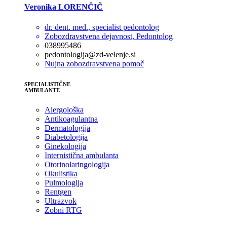
Veronika LORENČIČ
dr. dent. med., specialist pedontolog
Zobozdravstvena dejavnost, Pedontolog
038995486
pedontologija@zd-velenje.si
Nujna zobozdravstvena pomoč
SPECIALISTIČNE
AMBULANTE
Alergološka
Antikoagulantna
Dermatologija
Diabetologija
Ginekologija
Internistična ambulanta
Otorinolaringologija
Okulistika
Pulmologija
Rentgen
Ultrazvok
Zobni RTG