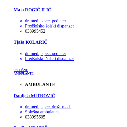
Maja ROGIĆ ILIĆ
dr. med., spec. pediater
Predšolsko šolski dispanzer
038995452
Tjaša KOLARIČ
dr. med., spec. pediater
Predšolsko šolski dispanzer
SPLOŠNE
AMBULANTE
AMBULANTE
Danijela MITROVIĆ
dr. med., spec. druž. med.
Splošna ambulanta
038995605