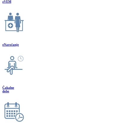
zVEM
eNaročanje
Čakalne
dobe