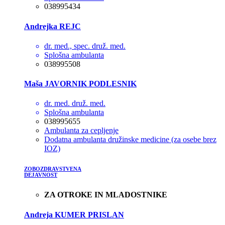
038995434
Andrejka REJC
dr. med., spec. druž. med.
Splošna ambulanta
038995508
Maša JAVORNIK PODLESNIK
dr. med. druž. med.
Splošna ambulanta
038995655
Ambulanta za cepljenje
Dodatna ambulanta družinske medicine (za osebe brez
IOZ)
ZOBOZDRAVSTVENA
DEJAVNOST
ZA OTROKE IN MLADOSTNIKE
Andreja KUMER PRISLAN