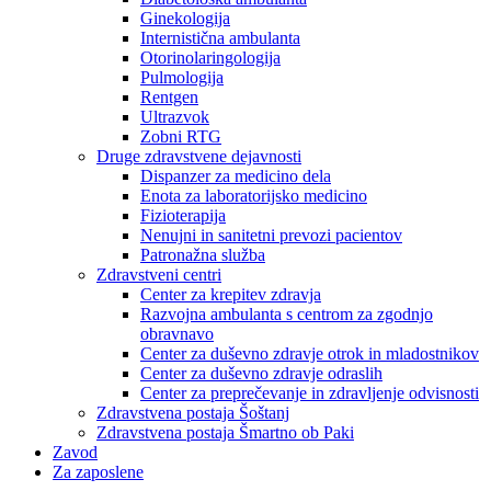
Ginekologija
Internistična ambulanta
Otorinolaringologija
Pulmologija
Rentgen
Ultrazvok
Zobni RTG
Druge zdravstvene dejavnosti
Dispanzer za medicino dela
Enota za laboratorijsko medicino
Fizioterapija
Nenujni in sanitetni prevozi pacientov
Patronažna služba
Zdravstveni centri
Center za krepitev zdravja
Razvojna ambulanta s centrom za zgodnjo
obravnavo
Center za duševno zdravje otrok in mladostnikov
Center za duševno zdravje odraslih
Center za preprečevanje in zdravljenje odvisnosti
Zdravstvena postaja Šoštanj
Zdravstvena postaja Šmartno ob Paki
Zavod
Za zaposlene