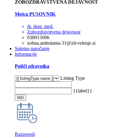
ZOBOZDRAVSTVENA DEJAVNOST
Mojca PUSOVNIK
dr. dent. med.
Zobozdravstvena dejavnost
038915006
zobna.ambulanta-31@zd-velenje.si
Spletno naročanje
Informacije
Poišči zdravnika
Listing Type
{{label}}
Išči
Razporedi